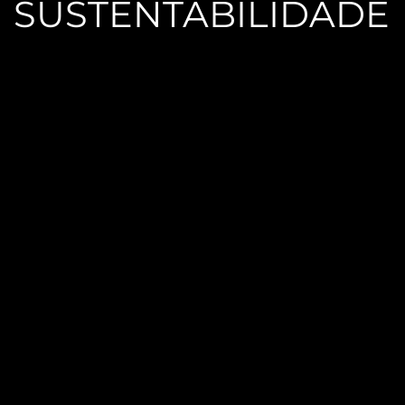
SUSTENTABILIDADE
TAS COM AS NOSSAS HORTAS
INCLUSIVAS GERIDAS PELA
 JUAN XXIII E MERLIN HUB