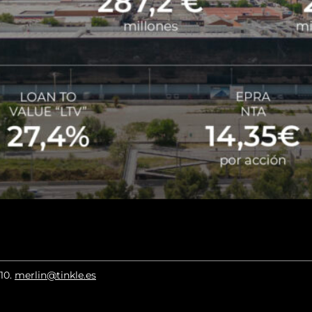
010
.
merlin@tinkle.es