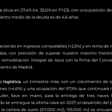
 sitúa en 27,4% (vs. 35,0% en FY23), con una posición de
imiento medio de la deuda es de 4,6 años.
ciendo en ingresos comparables (+2,5%) y en renta de r
alza, con previsión de superar nuestro máximo históri
 remodelación integral de Azca con la firma del Conve
miento de Madrid.
ra
logística
, un trimestre más, con un crecimiento de l
es (+4,6%) y una ocupación del 97,9% que continuará m
ler, llave en mano, para la entrega de tres naves lo
do se entregue la última nave en 2027, el desarrollo del
la cartera de suelo (511.000 m
2
), 155.000 m
2
se encuent