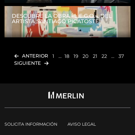
DESCUBRE LA OBRA «L.E.G.O.», DEL
ARTISTA SANTIAGO PICATOSTE.
ANTERIOR
1
…
18
19
20
21
22
…
37
SIGUIENTE
SOLICITA INFORMACIÓN
AVISO LEGAL