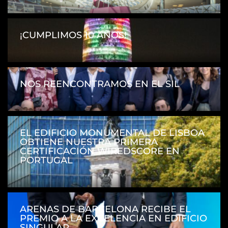
¡CUMPLIMOS 10 AÑOS!
NOS REENCONTRAMOS EN EL SIL
EL EDIFICIO MONUMENTAL DE LISBOA
OBTIENE NUESTRA PRIMERA
CERTIFICACIÓN WIREDSCORE EN
PORTUGAL
ARENAS DE BARCELONA RECIBE EL
PREMIO A LA EXCELENCIA EN EDIFICIO
SINGULAR