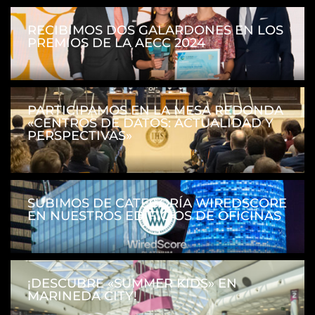
RECIBIMOS DOS GALARDONES EN LOS
PREMIOS DE LA AECC 2024
PARTICIPAMOS EN LA MESA REDONDA
«CENTROS DE DATOS: ACTUALIDAD Y
PERSPECTIVAS»
SUBIMOS DE CATEGORÍA WIREDSCORE
EN NUESTROS EDIFICIOS DE OFICINAS
¡DESCUBRE «SUMMER KIDS» EN
MARINEDA CITY!