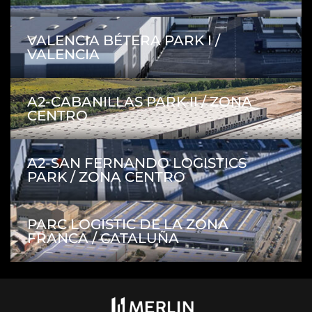
VALENCIA BÉTERA PARK I /
VALENCIA
A2-CABANILLAS PARK II / ZONA
CENTRO
A2-SAN FERNANDO LOGISTICS
PARK / ZONA CENTRO
PARC LOGISTIC DE LA ZONA
FRANCA / CATALUÑA