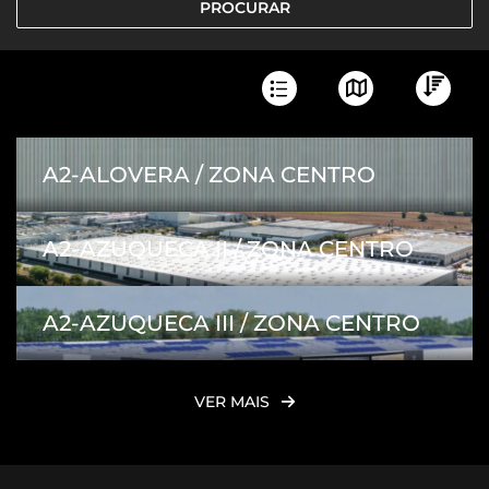
PROCURAR
Alfabeticamente
A2-ALOVERA / ZONA CENTRO
Recente
Maior superfície
A2-AZUQUECA II / ZONA CENTRO
Menor superfície
A2-AZUQUECA III / ZONA CENTRO
VER MAIS