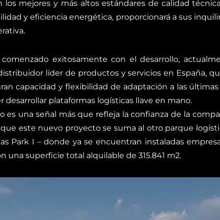
 los mejores y más altos estándares de calidad técni
idad y eficiencia energética, proporcionará a sus inquil
rativa.
a comenzado exitosamente con el desarrollo, actualm
 distribuidor líder de productos y servicios en España, q
ran capacidad y flexibilidad de adaptación a las última
er desarrollar plataformas logísticas llave en mano.
co es una señal más que refleja la confianza de la compa
a que este nuevo proyecto se suma al otro parque logís
as Park I – donde ya se encuentran instaladas empres
 una superficie total alquilable de 315.841 m2.