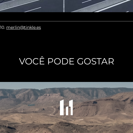
010
.
merlin@tinkle.es
VOCÊ PODE GOSTAR