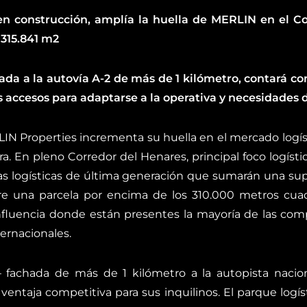
en construcción, amplía la huella de MERLIN en el Co
 315.841 m2
hada a la autovía A-2 de más de 1 kilómetro, contará co
s accesos para adaptarse a la operativa y necesidades d
LIN Properties incrementa su huella en el mercado logí
. En pleno Corredor del Henares, principal foco logístic
rmas logísticas de última generación que sumarán una su
re una parcela por encima de los 310.000 metros cuad
influencia donde están presentes la mayoría de las com
ernacionales.
 – fachada de más de 1 kilómetro a la autopista nacion
 ventaja competitiva para sus inquilinos. El parque logíst