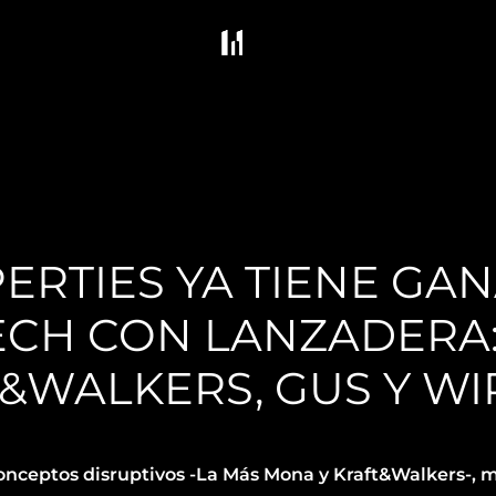
ERTIES YA TIENE GA
ECH CON LANZADERA:
&WALKERS, GUS Y WI
conceptos disruptivos -La Más Mona y Kraft&Walkers-, mi