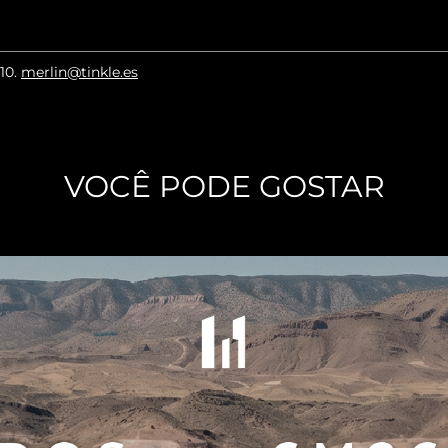
010
.
merlin@tinkle.es
VOCÊ PODE GOSTAR