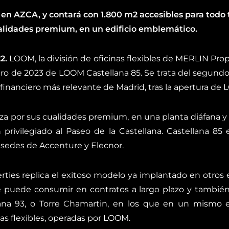
á
en AZCA,
y contará con
1
.
8
00 m2 accesibles para todo 
alidades premium, en un edificio emblemático
.
2.
LOOM, la división de oficinas flexibles de MERLIN Pro
ro de 2023 de LOOM Castellana 85. Se trata del segund
inanciero más relevante de Madrid, tras la apertura de 
za por sus cualidades premium, en una planta diáfana y 
privilegiado al Paseo de la Castellana. Castellana 85 
 sedes de Accenture y Elecnor.
ties replica el exitoso modelo ya implantado en otros ed
se puede consumir en contratos a largo plazo y tambié
lana 93, o Torre Chamartin, en los que en un mismo ed
nas flexibles, operadas por LOOM.