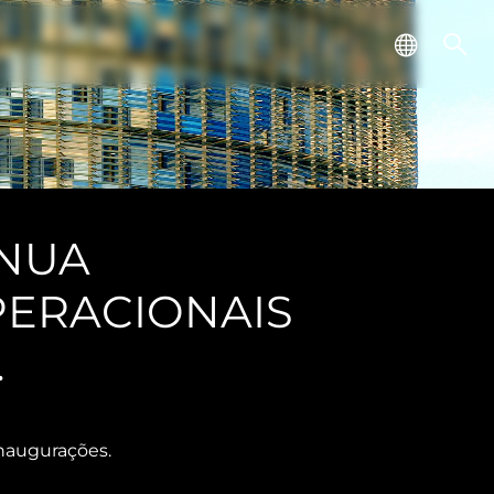
INUA
PERACIONAIS
.
inaugurações.