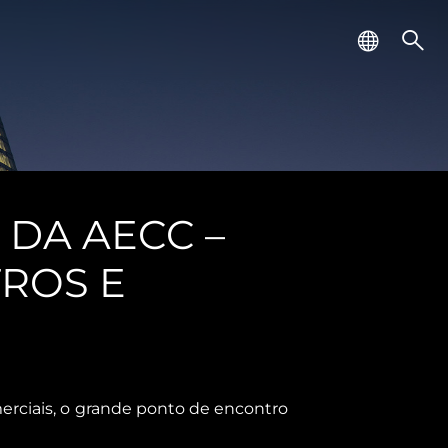
DA AECC –
ROS E
rciais, o grande ponto de encontro