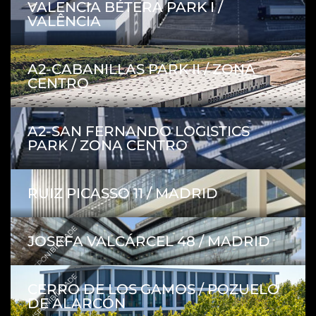
VALENCIA BÉTERA PARK I /
VALÊNCIA
A2-CABANILLAS PARK II / ZONA
CENTRO
A2-SAN FERNANDO LOGISTICS
PARK / ZONA CENTRO
RUIZ PICASSO 11 / MADRID
COM DISPONIBILIDADE
JOSEFA VALCÁRCEL 48 / MADRID
COM DISPONIBILIDADE
CERRO DE LOS GAMOS / POZUELO
DE ALARCÓN