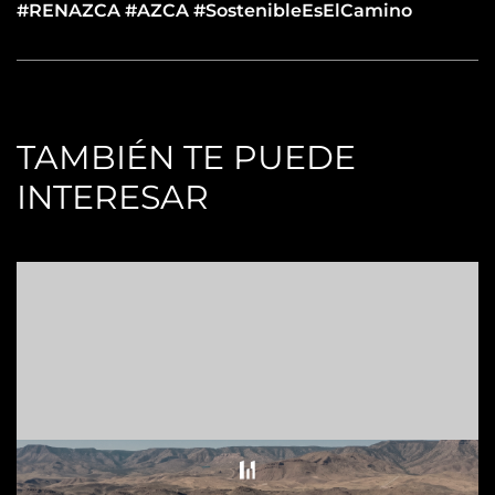
#RENAZCA #AZCA #SostenibleEsElCamino
TAMBIÉN TE PUEDE
INTERESAR