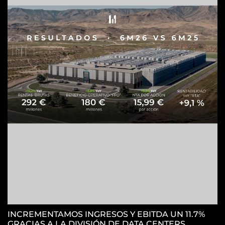
H
S
INCREMENTAMOS INGRESOS Y EBITDA UN 11.7%
GRACIAS A LA DIVISIÓN DE DATA CENTERS