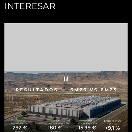
INTERESAR
H
S