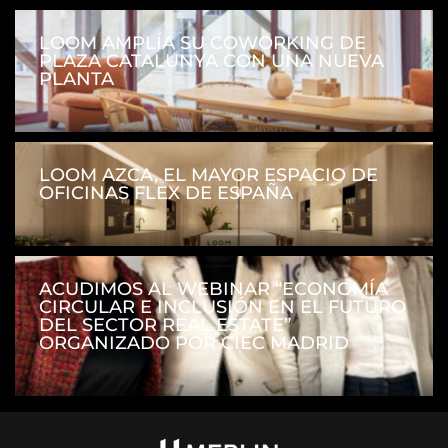
LOOM AMPLÍA SU COWORKING DE
PLAZA CATALUNYA CON UNA NUEVA
PLANTA
LOOM AZCA, EL MAYOR ESPACIO DE
OFICINAS FLEX DE ESPAÑA
ACUDIMOS AL WEBINAR “ECONOMÍA
CIRCULAR E INCLUSIÓN EN EL FUTURO
DEL SECTOR REAL ESTATE”
ORGANIZADO POR CIEC MADRID