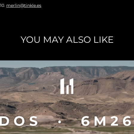
010
.
merlin@tinkle.es
YOU MAY ALSO LIKE